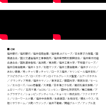
■ CM
福井銀行／福邦銀行／福井信用金庫／福井県JAグループ／日本原子力発電／国
保連合会／国土交通省福井工事事務所／福井県市町村振興協会／ 福井県木材組
合連合会／国政選挙告知／高浜町／美浜町／福井工業大学／平和堂グループ／
福井日産自動車／福井トヨタ／北陸マツダ／福井三菱自動車／ 福井ダイハツ／
あおい商事／売ッチャリ買ッチャリ／ロータス福井／キリンビール福井支社／
アスピカグループ／ローズガーデンロイヤルグレース大聖堂／ユアーズホテル
／ グランディア芳泉／福井キヤノン／東洋染工／藤田光学／県民生協／セーレ
ン／エルローズ／coco壱番屋／大津屋／日本海さかな街／越前松島水族館／ジ
ュエリーパリ／ 五月ケ瀬／la136／ニッセン／田中化学研究所／鯖江精機／ア
ルプラザアミ／ショッピングシティベル／キョーセー株式会社／フクイタテア
ミ／リカーワールド華／ 福井中央魚市／永森建設／永和住宅／積水ハウス／北
陸ミサワホーム／大町ハウジング／高井不動産／関組グループ／アップル流