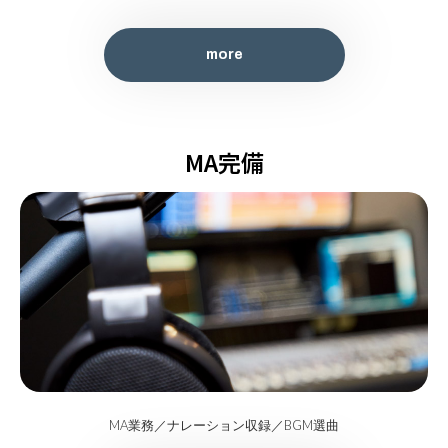
more
MA完備
more
MA業務／ナレーション収録／BGM選曲