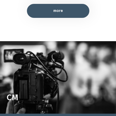
more
CM