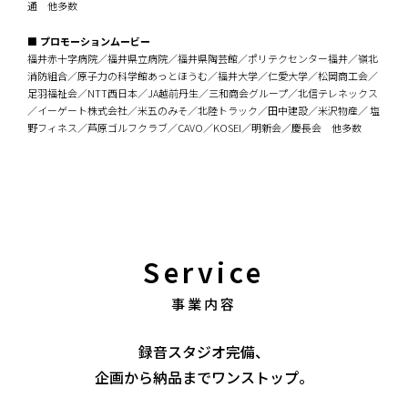
通 他多数
■ プロモーションムービー
福井赤十字病院／福井県立病院／福井県陶芸館／ポリテクセンター福井／嶺北
消防組合／原子力の科学館あっとほうむ／福井大学／仁愛大学／松岡商工会／
足羽福祉会／NTT西日本／JA越前丹生／三和商会グループ／北信テレネックス
／イーゲート株式会社／米五のみそ／北陸トラック／田中建設／米沢物産／ 塩
野フィネス／芦原ゴルフクラブ／CAVO／KOSEI／明新会／慶長会 他多数
Service
事業内容
録音スタジオ完備、
企画から納品までワンストップ。