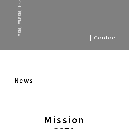
TV CM／WEB CM／PR／PV
Contact
News
Mission